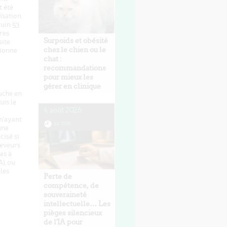
t été
lisation
juin 53
tres
Surpoids et obésité
site
chez le chien ou le
tionne
chat :
recommandations
pour mieux les
gérer en clinique
uche en
uis le
4 août 2026
n'ayant
10 min
une
cisé si
leveurs
pas à
), ou
les
Perte de
compétence, de
souveraineté
intellectuelle… Les
pièges silencieux
de l'IA pour