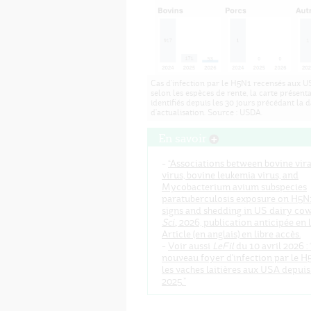
Cas d'infection par le H5N1 recensés aux US
selon les espèces de rente, la carte présenta
identifiés depuis les 30 jours précédant la d
d'actualisation. Source : USDA.
En savoir
-
“Associations between bovine vira
virus, bovine leukemia virus, and
Mycobacterium avium subspecies
paratuberculosis exposure on H5N1
signs and shedding in US dairy cow
Sci.
, 2026, publication anticipée en l
Article (en anglais) en libre accès.
-
Voir aussi
LeFil
du 10 avril 2026 :
nouveau foyer d'infection par le H
les vaches laitières aux USA depui
2025.”