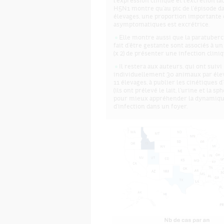
l'expression clinique et l'excrétion la
H5N1 montre qu'au pic de l'épisode da
élevages, une proportion importante
asymptomatiques est excrétrice.
Elle montre aussi que la paratubercu
fait d'être gestante sont associés à u
(x 2) de présenter une infection clini
Il restera aux auteurs, qui ont suivi
individuellement 30 animaux par éle
11 élevages, à publier les cinétiques d
(ils ont prélevé le lait, l'urine et la sp
pour mieux appréhender la dynamiq
d'infection dans un foyer.