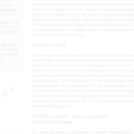
ctée du
détectés dans le même état. Puis de nouveaux foyers on
ns les
détectés très régulièrement, au point que le site d'actua
 d'animaux
du ministère américain de l'Agriculture recensait au 10 
foyers, dont un au Texas et deux dans l'Utah, tous les au
lose, et le
étant concentrés dans l'Idaho. De manière étonnante, le 
n sur-risque
officiel du ministère de l'Agriculture de cet état ne men
que à H5N1.
pas l'identification de ces cas.
Des inconnues
vage dans
'excrétion
hère nasale),
De même, aucune information n'est disponible sur la so
ue
cause : s'agit-il de celle ayant circulé chez les bovins dep
début (nommée B3.13), de la souche aviaire dominante
récemment plus récemment passée au bovin (la D1.1) et 
pas diffusé avec le même succès dans cette filière, ou d'
autre (nouvelle ?) introduction ? Il n'est pas non plus pré
les élevages ont été identifiés du fait de signalement d'é
ou de vétérinaires (l'infection des vaches laitières n'est 
déclaration obligatoire dans la plupart des états des USA
en lien avec la surveillance (RT-PCR) mise en place dans 
laiteries (obligatoire).
Excrétion lactée : même les sujets
asymptomatiques
En revanche, une publication très récente vient éclairer