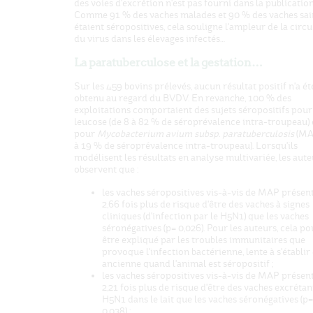
des voies d'excrétion n'est pas fourni dans la publication
Comme 91 % des vaches malades et 90 % des vaches sai
étaient séropositives, cela souligne l'ampleur de la circu
du virus dans les élevages infectés…
La paratuberculose et la gestation…
Sur les 459 bovins prélevés, aucun résultat positif n'a ét
obtenu au regard du BVDV. En revanche, 100 % des
exploitations comportaient des sujets séropositifs pour
leucose (de 8 à 82 % de séroprévalence intra-troupeau) 
pour
Mycobacterium avium subsp. paratuberculosis
(MAP
à 19 % de séroprévalence intra-troupeau). Lorsqu'ils
modélisent les résultats en analyse multivariée, les aute
observent que :
les vaches séropositives vis-à-vis de MAP présen
2,66 fois plus de risque d'être des vaches à signes
cliniques (d'infection par le H5N1) que les vaches
séronégatives (p= 0,026). Pour les auteurs, cela po
être expliqué par les troubles immunitaires que
provoque l'infection bactérienne, lente à s'établir 
ancienne quand l'animal est séropositif ;
les vaches séropositives vis-à-vis de MAP présen
2,21 fois plus de risque d'être des vaches excrétan
H5N1 dans le lait que les vaches séronégatives (p=
0,038) ;