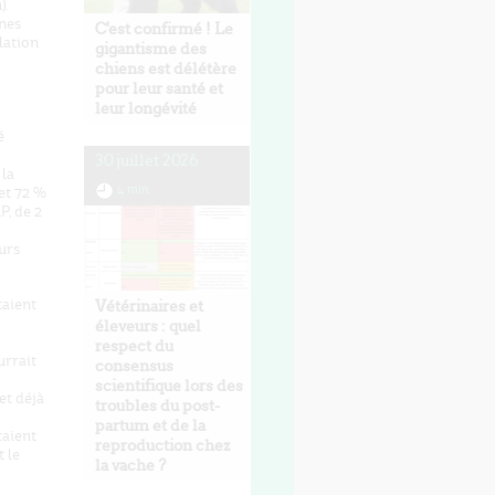
).
nes
C'est confirmé ! Le
lation
gigantisme des
chiens est délétère
pour leur santé et
leur longévité
é
30 juillet 2026
 la
4 min
et 72 %
, de 2
urs
taient
Vétérinaires et
éleveurs : quel
respect du
urrait
consensus
scientifique lors des
et déjà
troubles du post-
partum et de la
taient
reproduction chez
t le
la vache ?