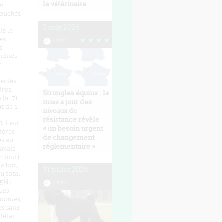
le vétérinaire
er
 touchés
3 août 2026
is le
Les
4 min
s
idités
n
fectés
ires,
Strongles équins : la
o (n=7)
mise à jour des
nt de 1
niveaux de
résistance révèle
3. Leur
« un besoin urgent
ières
de changement
es au
réglementaire »
uvais
 tout).
 lait,
31 juillet 2026
u total,
H5N1
5 min
ues
niques,
es sans
détail