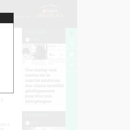
7 août 2026
4 min
min
Une startup veut
er
mettre sur le
marché américain
nte au
des chiens modifiés
 C'est
génétiquement
pour être non-
 5
allergéniques
6 août 2026
7 min
que, à
ent