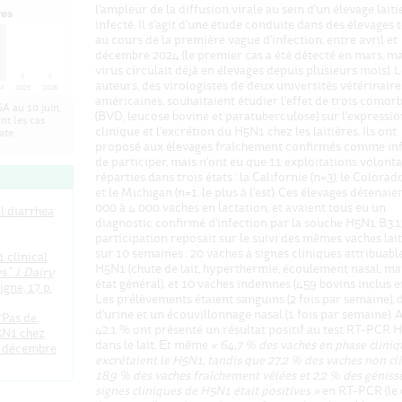
l'ampleur de la diffusion virale au sein d'un élevage laiti
infecté. Il s'agit d'une étude conduite dans des élevages
au cours de la première vague d'infection, entre avril et
décembre 2024 (le premier cas a été détecté en mars, ma
virus circulait déjà en élevages depuis plusieurs mois). 
auteurs, des virologistes de deux universités vétérinaire
américaines, souhaitaient étudier l'effet de trois comorb
A au 10 juin,
(BVD, leucose bovine et paratuberculose) sur l'expressio
nt les cas
clinique et l'excrétion du H5N1 chez les laitières. Ils ont
ate
proposé aux élevages fraîchement confirmés comme in
de participer, mais n'ont eu que 11 exploitations volonta
réparties dans trois états : la Californie (n=3), le Colorad
et le Michigan (n=1, le plus à l'est). Ces élevages détenaie
000 à 4 000 vaches en lactation, et avaient tous eu un
l diarrhea
diagnostic confirmé d'infection par la souche H5N1 B3.1
participation reposait sur le suivi des mêmes vaches lait
sur 10 semaines : 20 vaches à signes cliniques attribuabl
 clinical
H5N1 (chute de lait, hyperthermie, écoulement nasal, ma
s.”
J. Dairy
état général), et 10 vaches indemnes (459 bovins inclus en
igne, 17 p.
Les prélèvements étaient sanguins (2 fois par semaine), de
d'urine et un écouvillonnage nasal (1 fois par semaine). A
 “Pas de
42,1 % ont présenté un résultat positif au test RT-PCR 
5N1 chez
dans le lait.
Et même
« 64,7 % des vaches en phase cliniq
s décembre
excrétaient le H5N1, tandis que 27,2 % des vaches non cli
18,9 % des vaches fraîchement vêlées et 2,2 % des géniss
signes cliniques de H5N1 était positives »
en RT-PCR (le 