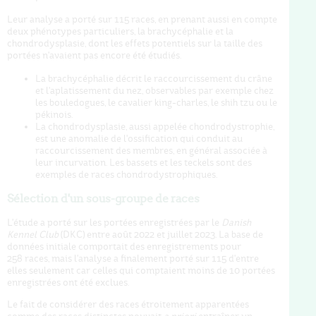
Leur analyse a porté sur 115 races, en prenant aussi en compte
deux phénotypes particuliers, la brachycéphalie et la
chondrodysplasie, dont les effets potentiels sur la taille des
portées n'avaient pas encore été étudiés.
La brachycéphalie décrit le raccourcissement du crâne
et l'aplatissement du nez, observables par exemple chez
les bouledogues, le cavalier king-charles, le shih tzu ou le
pékinois.
La chondrodysplasie, aussi appelée chondrodystrophie,
est une anomalie de l'ossification qui conduit au
raccourcissement des membres, en général associée à
leur incurvation. Les bassets et les teckels sont des
exemples de races chondrodystrophiques.
Sélection d'un sous-groupe de races
L'étude a porté sur les portées enregistrées par le
Danish
Kennel Club
(DKC) entre août 2022 et juillet 2023. La base de
données initiale comportait des enregistrements pour
258 races, mais l'analyse a finalement porté sur 115 d'entre
elles seulement car celles qui comptaient moins de 10 portées
enregistrées ont été exclues.
Le fait de considérer des races étroitement apparentées