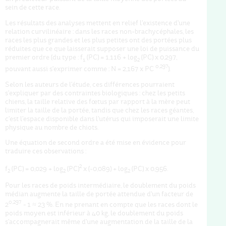
sein de cette race.
Les résultats des analyses mettent en relief l'existence d'une
relation curvilinéaire : dans les races non-brachycéphales, les
races les plus grandes et les plus petites ont des portées plus
réduites que ce que laisserait supposer une loi de puissance du
premier ordre (du type : f
(PC) = 1,116 + log
(PC) x 0,297,
1
2
0,297
pouvant aussi s'exprimer comme : N = 2,167 x PC
).
Selon les auteurs de l'étude, ces différences pourraient
s'expliquer par des contraintes biologiques : chez les petits
chiens, la taille relative des fœtus par rapport à la mère peut
limiter la taille de la portée, tandis que chez les races géantes,
c'est l'espace disponible dans l'utérus qui imposerait une limite
physique au nombre de chiots.
Une équation de second ordre a été mise en évidence pour
traduire ces observations :
2
f
(PC) = 0,029 + log
(PC)
x (-0,089) + log
(PC) x 0,956.
2
2
2
Pour les races de poids intermédiaire, le doublement du poids
médian augmente la taille de portée attendue d'un facteur de
0,297
2
-
1
≈
23 %. En ne prenant en compte que les races dont le
poids moyen est inférieur à 40 kg, le doublement du poids
s'accompagnerait même d'une augmentation de la taille de la