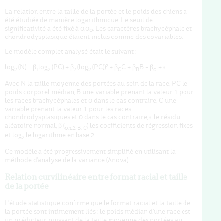
La relation entre la taille de la portée et le poids des chiens a
été étudiée de manière logarithmique. Le seuil de
significativité a été fixé à 0,05. Les caractères brachycéphale et
chondrodysplasique étaient inclus comme des covariables.
Le modèle complet analysé était le suivant :
log
(N) = β
log
(PC) + β
(log
(PC))² + β
C + β
B + β
+ ϵ
2
1
2
2
2
C
B
0
Avec N la taille moyenne des portées au sein de la race, PC le
poids corporel médian, B une variable prenant la valeur 1 pour
les races brachycéphales et 0 dans le cas contraire, C une
variable prenant la valeur 1 pour les races
chondrodysplasiques et 0 dans le cas contraire, ϵ le résidu
aléatoire normal, β (
) les coefficients de régression fixes
0,1,2, B, C
et log
le logarithme en base 2.
2
Ce modèle a été progressivement simplifié en utilisant la
méthode d'analyse de la variance (Anova).
Relation curvilinéaire entre format racial et taille
de la portée
L'étude statistique confirme que le format racial et la taille de
la portée sont intimement liés : le poids médian d'une race est
un prédicteur puissant de la taille moyenne des portées au