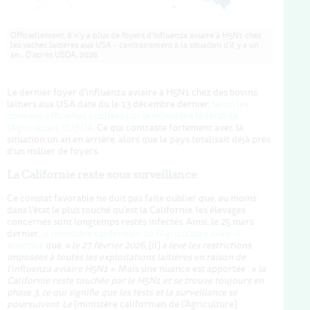
Officiellement, il n'y a plus de foyers d'influenza aviaire à H5N1 chez
les vaches laitières aux USA - contrairement à la situation d'il y a un
an… D'après USDA, 2026.
Le dernier foyer d'influenza aviaire à H5N1 chez des bovins
laitiers aux USA date du le 13 décembre dernier,
selon les
données officielles publiées par le ministère fédéral de
l'Agriculture, l'USDA
. Ce qui contraste fortement avec la
situation un an en arrière, alors que le pays totalisait déjà près
d'un millier de foyers.
La Californie reste sous surveillance
Ce constat favorable ne doit pas faite oublier que, au moins
dans l'état le plus touché qu'est la Californie, les élevages
concernés sont longtemps restés infectés. Ainsi, le 25 mars
dernier,
le ministère californien de l'Agriculture avait-il
annoncé
que,
« le
27 février 2026,
[il]
a levé les restrictions
imposées à toutes les exploitations laitières en raison de
l'influenza aviaire H5N1 »
. Mais une nuance est apportée :
« la
Californie reste touchée par le H5N1 et se trouve toujours en
phase 3, ce qui signifie que les tests et la surveillance se
poursuivent.
Le
[ministère californien de l'Agriculture]