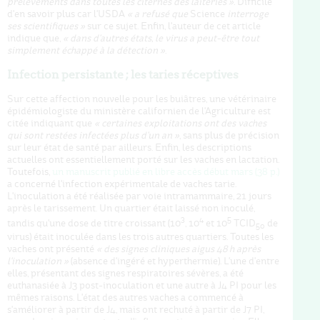
prélèvements dans toutes les citernes des laiteries ».
Difficile
d'en savoir plus car l'USDA
« a refusé que
Science
interroge
ses scientifiques »
sur ce sujet. Enfin, l'auteur de cet article
indique que,
« dans d'autres états, le virus a peut-être tout
simplement échappé à la détection »
.
Infection persistante ; les taries réceptives
Sur cette affection nouvelle pour les buiâtres, une vétérinaire
épidémiologiste du ministère californien de l'Agriculture est
citée indiquant que
« certaines exploitations ont des vaches
qui sont restées infectées plus d'un an »
, sans plus de précision
sur leur état de santé par ailleurs. Enfin, les descriptions
actuelles ont essentiellement porté sur les vaches en lactation.
Toutefois,
un manuscrit publié en libre accès début mars (38 p.)
a concerné l'infection expérimentale de vaches tarie.
L'inoculation a été réalisée par voie intramammaire, 21 jours
après le tarissement. Un quartier était laissé non inoculé,
3
4
5
tandis qu'une dose de titre croissant (10
, 10
et 10
TCID
de
50
virus) était inoculée dans les trois autres quartiers. Toutes les
vaches ont présenté
« des signes cliniques aigus 48 h après
l'inoculation »
(absence d'ingéré et hyperthermie). L'une d'entre
elles, présentant des signes respiratoires sévères, a été
euthanasiée à J3 post-inoculation et une autre à J4 PI pour les
mêmes raisons. L'état des autres vaches a commencé à
s'améliorer à partir de J4, mais ont rechuté à partir de J7 PI,