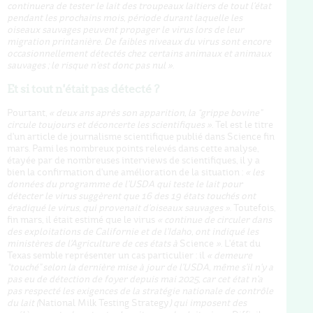
continuera de tester le lait des troupeaux laitiers de tout l'état
pendant les prochains mois, période durant laquelle les
oiseaux sauvages peuvent propager le virus lors de leur
migration printanière.
De faibles niveaux du virus sont encore
occasionnellement détectés chez certains animaux et animaux
sauvages ; le risque n'est donc pas nul »
.
Et si tout n'était pas détecté ?
Pourtant,
« deux ans après son apparition, la “grippe bovine”
circule toujours et déconcerte les scientifiques »
. Tel est le titre
d'un article de journalisme scientifique publié dans Science fin
mars. Pami les nombreux points relevés dans cette analyse,
étayée par de nombreuses interviews de scientifiques, il y a
bien la confirmation d'une amélioration de la situation :
« les
données du programme de l'USDA qui teste le lait pour
détecter le virus suggèrent que 16 des 19 états touchés ont
éradiqué le virus, qui provenait d'oiseaux sauvages »
. Toutefois,
fin mars, il était estimé que le virus
« continue de circuler dans
des exploitations de Californie et de l'Idaho, ont indiqué les
ministères de l'Agriculture de ces états à
Science
»
. L'état du
Texas semble représenter un cas particulier : il
« demeure
“touché” selon la dernière mise à jour de l'USDA, même s'il n'y a
pas eu de détection de foyer depuis mai 2025, car cet état n'a
pas respecté les exigences de la stratégie nationale de contrôle
du lait (
National Milk Testing Strategy
) qui imposent des