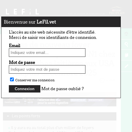
Bienvenue sur
LeFil.vet
10 avril 2026
L'accès au site web nécessite d'être identifié.
Merci de saisir vos identifiants de connexion.
Pas de nouveau foyer
Email
d'infection par le H5N1 chez
les vaches laitières aux USA
Mot de passe
depuis décembre 2025
par Vincent Dedet
4 min
Conserver ma connexion
Mot de passe oublié ?
Les points forts
Il y aura eu au total plus d'un millier de foyers