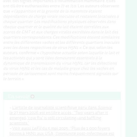
avec des signes importants d'inflammation mammaire. Elles
ont dû être euthanasiées entre J7 et J10. Les auteurs observent
que
«
l'apparition et la gravité de la mammite étaient
dépendantes de charge virale inoculée et restaient localisées à
chaque quartier.
Les modifications physiques observées dans
chaque quartier et la qualité du lait étaient corrélées aux
scores de CMT et aux charges virales excrétées dans le lait des
quartiers correspondants.
Ces modifications étaient similaires
entre les différentes vaches et les différents quartiers inoculés
avec les doses respectives de virus H5N1 »
. Ce qui, selon les
auteurs, confirme «
l'hypothèse actuelle selon laquelle le lait et
les activités qui y sont liées demeurent essentiels à la
dynamique de transmission du virus H5N1, car les détections
du virus H5N1 et les cas de maladie grave chez les vaches en
période de tarissement sont moins fréquemment signalés sur
le terrain »
.
En savoir
-
L'article de journaliste scientifique paru dans
Science
le 27 mars 2026 est en libre accès : “Two years after it
emerged, ‘cow flu' is still circulating—and baffling
scientists.”
-
Voir aussi
LeFil
du 5 mai 2025 : “Plus de 1 000 foyers
bovins à H5N1 aux USA ; l'immunité post-infectieuse est