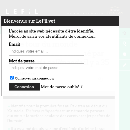
Bienvenue sur
LeFil.vet
11 juin 2026
L'accès au site web nécessite d'être identifié.
Merci de saisir vos identifiants de connexion.
Le tour du monde
Email
efficacement entamé par
Thelazia callipaeda
il y a 35
Mot de passe
ans…
Conserver ma connexion
par Vincent Dedet
3 min
Mot de passe oublié ?
Les points forts
Identifié pour la première fois au Pakistan au début du
XX siècle,
Thelazia callipaeda
est un nématode parasite
qui vit sur la surface oculaire des carnivores (et parfois de
l'humain).
Il a essaimé depuis sa zone d'endémie d'origine, le sud-