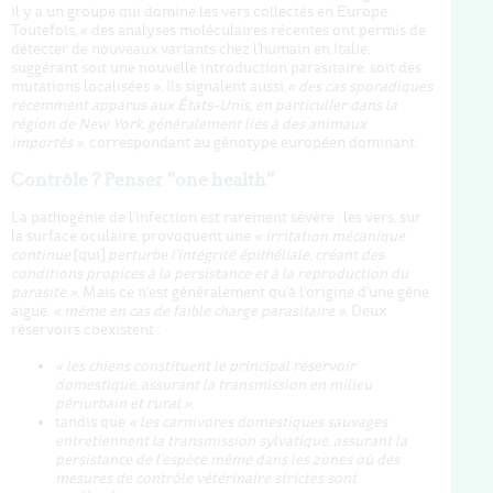
il y a un groupe qui domine les vers collectés en Europe.
Toutefois, « des analyses moléculaires récentes ont permis de
détecter de nouveaux variants chez l'humain en Italie,
suggérant soit une nouvelle introduction parasitaire, soit des
mutations localisées ». Ils signalent aussi
« des cas sporadiques
récemment apparus aux États-Unis, en particulier dans la
région de New York, généralement liés à des animaux
importés »
, correspondant au génotype européen dominant.
Contrôle ? Penser “one health”
La pathogénie de l'infection est rarement sévère : les vers, sur
la surface oculaire, provoquent une
« irritation mécanique
continue
[qui]
perturbe l'intégrité épithéliale, créant des
conditions propices à la persistance et à la reproduction du
parasite »
. Mais ce n'est généralement qu'à l'origine d'une gêne
aiguë,
« même en cas de faible charge parasitaire »
. Deux
réservoirs coexistent :
«
les chiens constituent le principal réservoir
domestique, assurant la transmission en milieu
périurbain et rural »
,
tandis que
« les carnivores domestiques sauvages
entretiennent la transmission sylvatique, assurant la
persistance de l'espèce même dans les zones où des
mesures de contrôle vétérinaire strictes sont