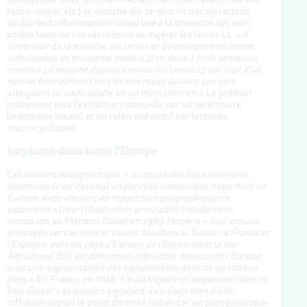
raton-laveur, etc.), la mouche qui se nourrit des sécrétions
oculaires (l'inflammation locale liée à la présence des vers
adulte favorise ces sécrétions) va ingérer les larves L1.
«
À
l'intérieur de la mouche, les larves se développent en larves
infectieuses de troisième stade (L3) en deux à trois semaines
environ. La mouche dépose ensuite les larves L3 sur l'œil d'un
nouvel hôte définitif lors de son repas suivant. Les vers
atteignent le stade adulte en un mois environ »
. Le premier
traitement sera l'extraction manuelle par un vétérinaire
(anesthésie locale), et un relais préventif par lactones
macrocycliques.
Implanté dans toute l'Europe
Ces auteurs soulignent que,
« au cours des deux dernières
décennies, [c'est devenu] un parasite zoonotique important en
Europe, avec une aire de répartition géog
raphique en
expansion »
(
voir l'illustration principale
). Initialement
introduite au Piémont (Italie) en 1989, l'espèce
«
s'est ensuite
propagée vers le nord et l'ouest, touchant la Suisse, la France et
l'Espagne, puis les pays d'Europe de l'Est bordant la mer
Adriatique. Elle est désormais implantée dans toute l'Europe,
avec une augmentation des signalements dans de nombreux
pays »
. En France, en 2018, il était signalé en expansion dans le
Sud-Ouest. Les auteurs signalent qu'il s'agit bien d'une
diffusion depuis le point d'entrée italien car au plan génétique,