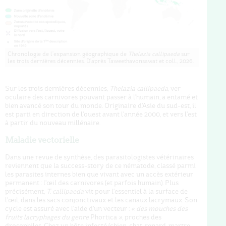
Chronologie de l'expansion géographique de
Thelazia callipaeda
sur
les trois dernières décennies. D'après Taweethavonsawat et coll., 2026.
Sur les trois dernières décennies,
Thelazia callipaeda
, ver
oculaire des carnivores pouvant passer à l'humain, a entamé et
bien avancé son tour du monde. Originaire d'Asie du sud-est, il
est parti en direction de l'ouest avant l'année 2000, et vers l'est
à partir du nouveau millénaire.
Maladie vectorielle
Dans une revue de synthèse, des parasitologistes vétérinaires
reviennent que la success-story de ce nématode, classé parmi
les parasites internes bien que vivant avec un accès extérieur
permanent : l'œil des carnivores (et parfois humain). Plus
précisément,
T. callipaed
a
vit pour l'essentiel à la surface de
l'œil, dans les sacs conjonctivaux et les canaux lacrymaux. Son
cycle est assuré avec l'aide d'un vecteur :
«
des mouches des
fruits lacryphages du genre
Phortica
»
, proches des
drosophiles. Chez un hôte infecté (chien, chat, renard, martre,