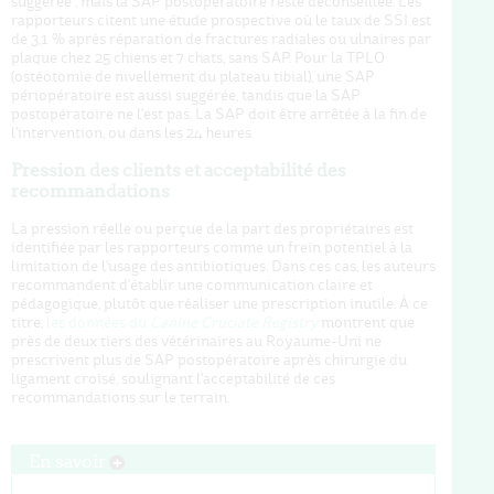
suggérée ; mais la SAP postopératoire reste déconseillée. Les
rapporteurs citent une étude prospective où le taux de SSI est
de 3,1 % après réparation de fractures radiales ou ulnaires par
plaque chez 25 chiens et 7 chats, sans SAP. Pour la TPLO
(ostéotomie de nivellement du plateau tibial), une SAP
périopératoire est aussi suggérée, tandis que la SAP
postopératoire ne l'est pas. La SAP doit être arrêtée à la fin de
l'intervention, ou dans les 24 heures.
Pression des clients et acceptabilité des
recommandations
La pression réelle ou perçue de la part des propriétaires est
identifiée par les rapporteurs comme un frein potentiel à la
limitation de l'usage des antibiotiques. Dans ces cas, les auteurs
recommandent d'établir une communication claire et
pédagogique, plutôt que réaliser une prescription inutile. À ce
titre,
les données du
Canine Cruciate Registry
montrent que
près de deux tiers des vétérinaires au Royaume-Uni ne
prescrivent plus de SAP postopératoire après chirurgie du
ligament croisé, soulignant l'acceptabilité de ces
recommandations sur le terrain.
En savoir