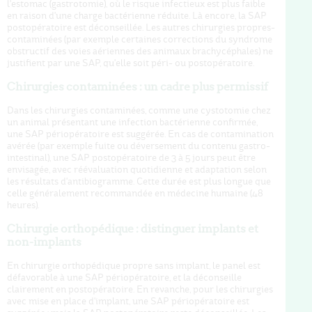
l'estomac (gastrotomie), où le risque infectieux est plus faible
en raison d'une charge bactérienne réduite. Là encore, la SAP
postopératoire est déconseillée. Les autres chirurgies propres-
contaminées (par exemple certaines corrections du syndrome
obstructif des voies aériennes des animaux brachycéphales) ne
justifient par une SAP, qu'elle soit péri- ou postopératoire.
Chirurgies contaminées : un cadre plus permissif
Dans les chirurgies contaminées, comme une cystotomie chez
un animal présentant une infection bactérienne confirmée,
une SAP périopératoire est suggérée. En cas de contamination
avérée (par exemple fuite ou déversement du contenu gastro-
intestinal), une SAP postopératoire de 3 à 5 jours peut être
envisagée, avec réévaluation quotidienne et adaptation selon
les résultats d'antibiogramme. Cette durée est plus longue que
celle généralement recommandée en médecine humaine (48
heures).
Chirurgie orthopédique : distinguer implants et
non-implants
En chirurgie orthopédique propre sans implant, le panel est
défavorable à une SAP périopératoire, et la déconseille
clairement en postopératoire. En revanche, pour les chirurgies
avec mise en place d'implant, une SAP périopératoire est