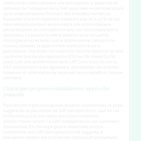
chiens et les chats subissant une stérilisation, le panel est en
défaveur de l'utilisation de la SAP, aussi bien en périopératoire
qu'en postopératoire. Pourtant, des enquêtes menées au
Royaume-Uni et en Australie montrent que 30 à 40 % de ces
interventions donnent encore lieu à une antibiothérapie
périopératoire, en contradiction avec les recommandations
nationales. Le panel a la même position pour les autres
chirurgies propres telles que la splénectomie, l'ablation de
masses cutanées, la laparotomie exploratrice ou la
gastropexie. Une étude rétrospective récente rapporte un seul
cas d'infection de site opératoire (SSI) sur 66 chiens (1,5 %)
ayant subi une splénectomie sans SAP. Dans tous ces cas, la
SAP postopératoire est également déconseillée, les données
humaines et vétérinaires ne montrant aucun bénéfice clinique
pertinent.
Chirurgies propres-contaminées : approche
nuancée
Pour les chirurgies urologiques propres-contaminées, le panel
suggère de ne pas utiliser de SAP périopératoire, sauf en cas
d'infection active, qui relève alors d'un traitement
antimicrobien curatif. La SAP postopératoire est clairement
déconseillée. En chirurgie gastro-intestinale propre-
contaminée, une SAP périopératoire est suggérée, à
l'exception notable des procédures impliquant uniquement