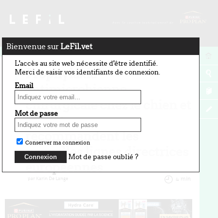
Bienvenue sur
LeFil.vet
24 février 2026
L'accès au site web nécessite d'être identifié.
Prophylaxie
Merci de saisir vos identifiants de connexion.
Email
antimicrobienne
chirurgicale chez le chien et
Mot de passe
le chat : ce que
recommandent les
Conserver ma connexion
nouvelles lignes directrices
Mot de passe oublié ?
européennes
par Karin De Lange
4 min