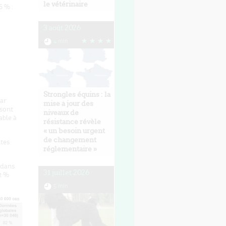
le vétérinaire
 % :
3 août 2026
4 min
Strongles équins : la
par
mise à jour des
 sont
niveaux de
able à
résistance révèle
« un besoin urgent
de changement
ntes
réglementaire »
 dans
31 juillet 2026
,2 %
5 min