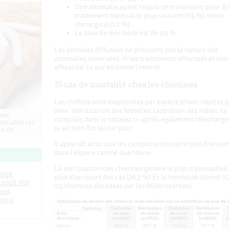
Une anomalie ayant requis un traitement pour 8,6
traitement médical le plus souvent (7,5 %), sinon
chirurgical (1,1 %).
Le taux de mortalité est de 0,1 %.
Les données diffusées ne précisent pas la nature des
anomalies observées, ni les traitements effectués et leur
efficacité, ce qui en limite l'intérêt.
15 cas de mortalité chez les chiennes
Les chiffres sont disponibles par espèce (chien, chat) et 
sexe : stérilisation des femelles, castration des mâles. Ils
sque
compilés dans le tableau ci-après, également télécharge
iron 4000 cas
la section ‘En savoir plus'.
ux de
Il apparaît ainsi que les complications sont plus fréque
dans l'espèce canine que féline.
La stérilisation des chiennes génère le plus d'anomalies,
dge.
plus d'un quart des cas (26,3 %). Et la mortalité atteint 0
 2018. Pdf
(15 chiennes décédées sur les 8600 opérées).
es).
is) à