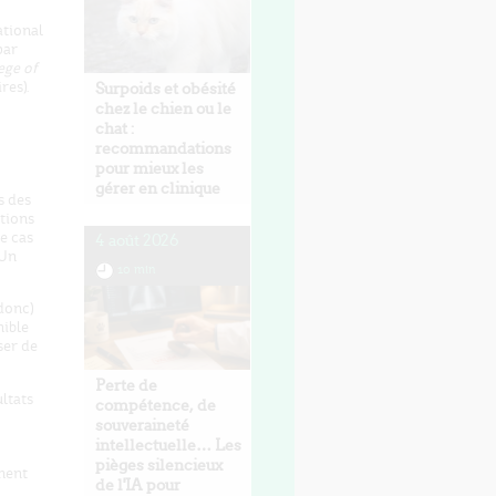
ational
par
ege of
res).
Surpoids et obésité
chez le chien ou le
chat :
recommandations
pour mieux les
gérer en clinique
s des
tions
e cas
4 août 2026
 Un
10 min
donc)
nible
ser de
Perte de
ltats
compétence, de
souveraineté
intellectuelle… Les
pièges silencieux
ment
de l'IA pour