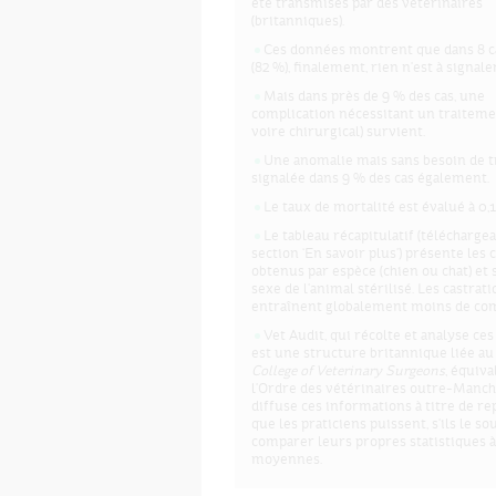
été transmises par des vétérinaires
(britanniques).
Ces données montrent que dans 8 c
(82 %), finalement, rien n'est à signaler
Mais dans près de 9 % des cas, une
complication nécessitant un traiteme
voire chirurgical) survient.
Une anomalie mais sans besoin de tr
signalée dans 9 % des cas également.
Le taux de mortalité est évalué à 0,1
Le tableau récapitulatif (téléchargea
section ‘En savoir plus') présente les 
obtenus par espèce (chien ou chat) et 
sexe de l'animal stérilisé. Les castrat
entraînent globalement moins de com
Vet Audit, qui récolte et analyse ce
est une structure britannique liée a
College of Veterinary Surgeons
, équiva
l'Ordre des vétérinaires outre-Manche
diffuse ces informations à titre de re
que les praticiens puissent, s'ils le so
comparer leurs propres statistiques à
moyennes.