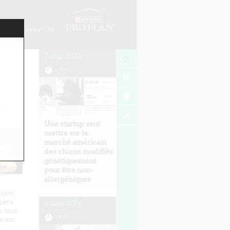
7 août 2026
4 min
min
Une startup veut
mettre sur le
marché américain
des chiens modifiés
génétiquement
pour être non-
allergéniques
sent,
péré.
6 août 2026
, tout
7 min
, est