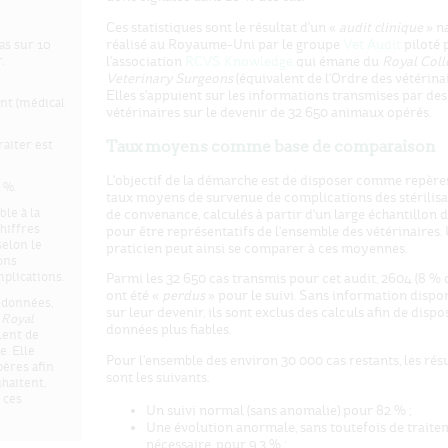
Ces statistiques sont le résultat d'un «
audit clinique
» n
réalisé au Royaume-Uni par le groupe
Vet Audit
piloté 
as sur 10
l'association
RCVS Knowledge
qui émane du
Royal Coll
.
Veterinary Surgeons
(équivalent de l'Ordre des vétérinai
Elles s'appuient sur les informations transmises par des
nt (médical
vétérinaires sur le devenir de 32 650 animaux opérés.
Taux moyens comme base de comparaison
aiter est
L'objectif de la démarche est de disposer comme repère
 %.
taux moyens de survenue de complications des stérilisa
ble à la
de convenance, calculés à partir d'un large échantillon d
chiffres
pour être représentatifs de l'ensemble des vétérinaires.
selon le
praticien peut ainsi se comparer à ces moyennes.
ions
plications.
Parmi les 32 650 cas transmis pour cet audit, 2604 (8 % 
ont été «
perdus
» pour le suivi. Sans information dispo
s données,
sur leur devenir, ils sont exclus des calculs afin de dispo
u
Royal
données plus fiables.
lent de
. Elle
Pour l'ensemble des environ 30 000 cas restants, les résu
pères afin
sont les suivants.
uhaitent,
 ces
Un suivi normal (sans anomalie) pour 82 % ;
Une évolution anormale, sans toutefois de traite
nécessaire, pour 9,3 % ;