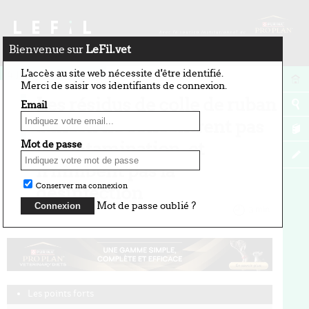
Bienvenue sur
LeFil.vet
4 juin 2026
L'accès au site web nécessite d'être identifié.
Merci de saisir vos identifiants de connexion.
Les résidus de colle de ruban
Email
adhésif ne concentrent pas
la contamination, et
Mot de passe
n'inhibent pas la
Conserver ma connexion
désinfection
Mot de passe oublié ?
par Vincent Dedet
3 min
Les points forts