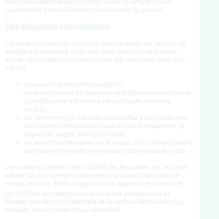
place une expérimentation pour savoir si cette pratique
représentait potentiellement un réservoir de germes.
Des étiquettes autocollantes
Les auteurs l'assurent : c'est la première étude sur le sujet. Le
modèle expérimental qu'ils ont choisi est celui de plaques
d'acier inoxydables. Ces plaques ont été stérilisées, puis elles
ont été :
laissées intactes (témoin négatif),
ou une étiquette de type étiquette blanche autocollante
plastifiée pour adresses a été appliquée et laissée
intacte,
ou ce même type d'étiquette plastifiée a été gratté avec
une pointe métallique (de haut en bas, latéralement, et
depuis les angles, 160 fois en tout),
ou une étiquette papier a été collée, puis retirée, laissant
sur toute cette surface de contact des résidus de colle.
Les auteurs précisent avoir utilisé des étiquettes car le ruban
adhésif qu'ils ont testé initialement ne laissait pas assez de
résidu de colle… Enfin, des gouttes de suspension contenant
4
10
UFC/ml de staphylocoque doré ont été déposées et
laissées séchées sur l'ensemble de la surface des plaques (45
minutes, sous la hotte à flux laminaire).