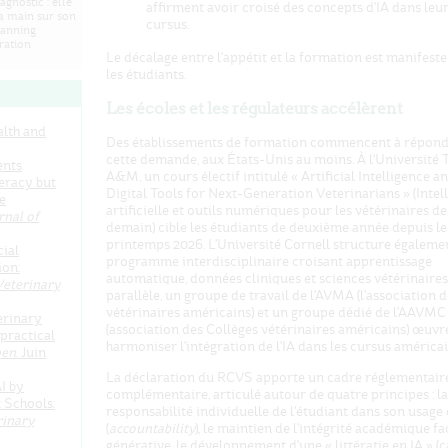
agnostic : elle
affirment avoir croisé des concepts d'IA dans leu
la main sur son
cursus.
lanning
ration
Le décalage entre l'appétit et la formation est manifeste
les étudiants.
Les écoles et les régulateurs accélèrent
alth and
Des établissements de formation commencent à répond
cette demande, aux États-Unis au moins. À l'Université 
ents
A&M, un cours électif intitulé « Artificial Intelligence a
teracy but
Digital Tools for Next-Generation Veterinarians » (Intel
e
artificielle et outils numériques pour les vétérinaires de
nal of
demain) cible les étudiants de deuxième année depuis le
printemps 2026. L'Université Cornell structure égaleme
cial
programme interdisciplinaire croisant apprentissage
ion:
automatique, données cliniques et sciences vétérinaires
Veterinary
parallèle, un groupe de travail de l'AVMA (l'association 
vétérinaires américains) et un groupe dédié de l'AAVMC
erinary
(association des Collèges vétérinaires américains) œuvr
practical
harmoniser l'intégration de l'IA dans les cursus américai
pen
. Juin
La déclaration du RCVS apporte un cadre réglementair
AI by
complémentaire, articulé autour de quatre principes : la
 Schools:
responsabilité individuelle de l'étudiant dans son usage d
rinary
(
accountability
), le maintien de l'intégrité académique fac
générative, le développement d'une « littératie en IA » (