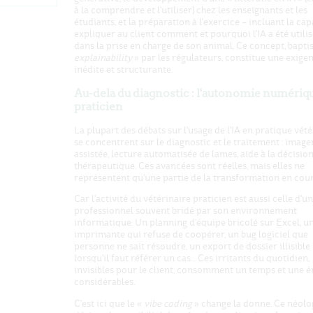
à la comprendre et l'utiliser) chez les enseignants et les
étudiants, et la préparation à l'exercice – incluant la cap
expliquer au client comment et pourquoi l'IA a été utili
dans la prise en charge de son animal. Ce concept, bapti
explainability
» par les régulateurs, constitue une exige
inédite et structurante.
Au-delà du diagnostic : l'autonomie numériq
praticien
La plupart des débats sur l'usage de l'IA en pratique vété
se concentrent sur le diagnostic et le traitement : image
assistée, lecture automatisée de lames, aide à la décisio
thérapeutique. Ces avancées sont réelles, mais elles ne
représentent qu'une partie de la transformation en cour
Car l'activité du vétérinaire praticien est aussi celle d'un
professionnel souvent bridé par son environnement
informatique. Un planning d'équipe bricolé sur Excel, u
imprimante qui refuse de coopérer, un bug logiciel que
personne ne sait résoudre, un export de dossier illisible
lorsqu'il faut référer un cas… Ces irritants du quotidien,
invisibles pour le client, consomment un temps et une é
considérables.
C'est ici que le «
vibe coding
» change la donne. Ce néol