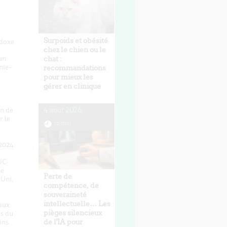
Surpoids et obésité
doxe.
chez le chien ou le
chat :
un
nie-
recommandations
pour mieux les
gérer en clinique
4 août 2026
on de
r le
10 min
 2024
'UC
ce
Perte de
Uni,
compétence, de
souveraineté
intellectuelle… Les
taux
pièges silencieux
es du
de l'IA pour
ins