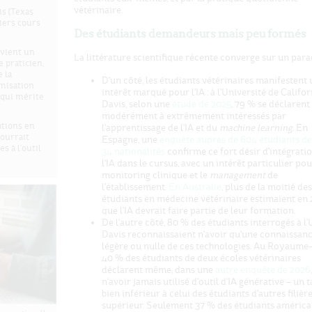
vétérinaire.
is (Texas
iers cours
Des étudiants demandeurs mais peu formés
evient un
La littérature scientifique récente converge sur un para
 praticien,
 la
D'un côté, les étudiants vétérinaires manifestent 
imisation
intérêt marqué pour l'IA : à l'Université de Califor
 qui mérite
Davis, selon une
étude de 2025
, 79 % se déclarent
modérément à extrêmement intéressés par
ations en
l'apprentissage de l'IA et du
machine learning
. En
pourrait
Espagne, une
enquête auprès de 604 étudiants de
s à l'outil
34 nationalités
confirme ce fort désir d'intégrati
l'IA dans le cursus, avec un intérêt particulier pou
monitoring clinique et le
management
de
l'établissement.
En Australie
, plus de la moitié des
étudiants en médecine vétérinaire estimaient en
que l'IA devrait faire partie de leur formation.
De l'autre côté, 80 % des étudiants interrogés à l
Davis reconnaissaient n'avoir qu'une connaissan
légère ou nulle de ces technologies. Au Royaume-
40 % des étudiants de deux écoles vétérinaires
déclarent même, dans une
autre enquête de 2026
,
n'avoir jamais utilisé d'outil d'IA générative – un 
bien inférieur à celui des étudiants d'autres filièr
supérieur. Seulement 37 % des étudiants américa