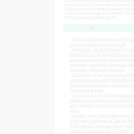
La contribution de l'IA ne se limite pas au di
peut aussi aider le vétérinaire à reprendre 
environnement numérique quotidien, du p
d'équipe au dépannage d'imprimante (illust
Mathieu Lamant, générée par IA).
En savoir
-
RCVS. Joint statement on AI in he
care education. 11 février 2026.
-
Reagan K.L., et al. Veterinary stud
exhibit low artificial intelligence li
agree it will be deployed to improv
veterinary medicine.
American Jour
Veterinary Research
. Mai 2025.
-
De Brito C., et al. Integrating artifi
intelligence into veterinary educat
student perspectives.
Frontiers in 
Science
. Août 2025.
-
Worthing K.A., et al. Surveyed vet
students in Australia find ChatGPT 
and relevant.
Veterinary Record O
2024.
-
Rhind S., et al. Use of Generative 
Veterinary Students in Two UK Vet
A Moment in Time.
Journal of Vete
Medical Education
. Janvier 2026.