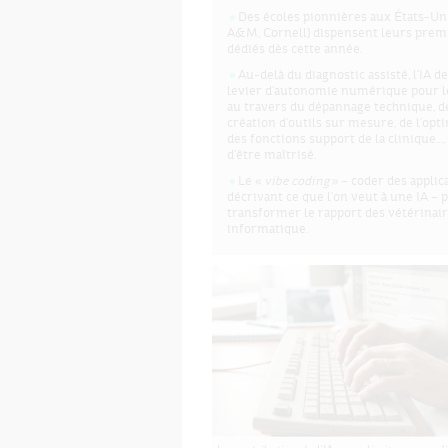
Des écoles pionnières aux États-Un
A&M, Cornell) dispensent leurs prem
dédiés dès cette année.
Au-delà du diagnostic assisté, l'IA d
levier d'autonomie numérique pour le
au travers du dépannage technique, de
création d'outils sur mesure, de l'opt
des fonctions support de la clinique…,
d'être maîtrisé.
Le «
vibe coding
» – coder des applic
décrivant ce que l'on veut à une IA – 
transformer le rapport des vétérinaire
informatique.