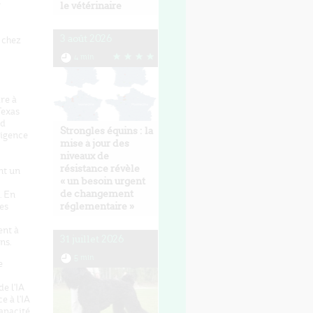
r
le vétérinaire
3 août 2026
 chez
4 min
re à
Texas
nd
Strongles équins : la
ligence
mise à jour des
niveaux de
résistance révèle
nt un
« un besoin urgent
de changement
. En
réglementaire »
des
ent à
31 juillet 2026
ns.
5 min
e
e l'IA
e à l'IA
capacité