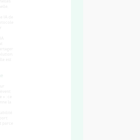
nelles
elle,
e IA de
rotocole
r
IA
ut
artager
olution
le est
ue
sur
lèvent
 » : ce
nne la
abilité
port
t parce