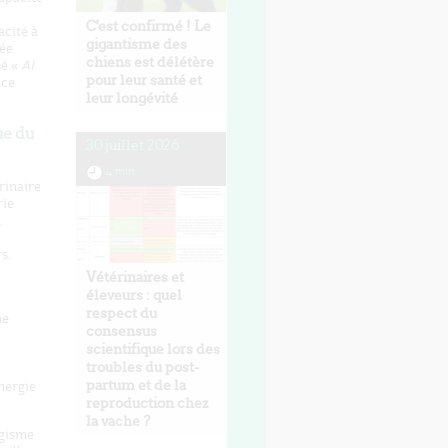
C'est confirmé ! Le
acité à
gigantisme des
sée
chiens est délétère
sé «
AI
pour leur santé et
nce
leur longévité
ue du
30 juillet 2026
4 min
rinaire
rie
n
s.
Vétérinaires et
éleveurs : quel
respect du
ne
consensus
scientifique lors des
troubles du post-
partum et de la
nergie
reproduction chez
la vache ?
ogisme