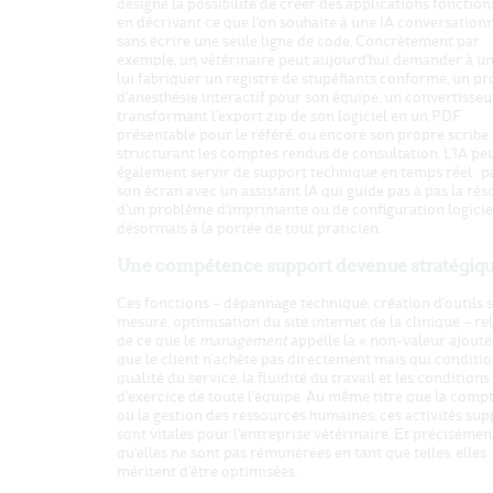
désigne la possibilité de créer des applications fonction
en décrivant ce que l'on souhaite à une IA conversationn
sans écrire une seule ligne de code. Concrètement par
exemple, un vétérinaire peut aujourd'hui demander à un
lui fabriquer un registre de stupéfiants conforme, un p
d'anesthésie interactif pour son équipe, un convertisseu
transformant l'export zip de son logiciel en un PDF
présentable pour le référé, ou encore son propre scribe 
structurant les comptes rendus de consultation. L'IA pe
également servir de support technique en temps réel : p
son écran avec un assistant IA qui guide pas à pas la rés
d'un problème d'imprimante ou de configuration logiciel
désormais à la portée de tout praticien.
Une compétence support devenue stratégiq
Ces fonctions – dépannage technique, création d'outils 
mesure, optimisation du site internet de la clinique – re
de ce que le
management
appelle la « non-valeur ajoutée
que le client n'achète pas directement mais qui conditio
qualité du service, la fluidité du travail et les conditions
d'exercice de toute l'équipe. Au même titre que la compt
ou la gestion des ressources humaines, ces activités sup
sont vitales pour l'entreprise vétérinaire. Et précisémen
qu'elles ne sont pas rémunérées en tant que telles, elles
méritent d'être optimisées.