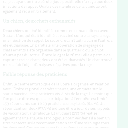
rage et ayant un titre sérologique positif, elle n'a reçu que deux
injections de rappel. Quatre des membres de la clinique ont
également reçu un traitement.
Un chien, deux chats euthanasiés
Deux chiens ont été identifiés comme en contact direct avec
Sultan. L'un, qui était identifié et vacciné contre la rage, a reçu
une injection de rappel. Le second, qui n'était ni l'un ni l'autre, a
été euthanasié. En parallèle, une opération de piégeage de
chats errants à été organisée dans le quartier d'où le chiot
n'aurait pas du sortir… Entre le 23 et le 26 mai, elle a permis de
capturer treize chats ; deux ont été euthanasiés. Un chat trouvé
mort a fait l'objet d'analyses, négatives pour la rage.
Faible réponse des praticiens
Enfin, le centre antirabique de la Loire a organisé, en relation
avec l'Ordre régional des vétérinaires, une enquête sur le
statut vaccinal des praticiens vis-à-vis de la rage. Le moins que
l'on puisse dire est que la participation à l'enquête est limitée :
153 répondants sur 1 829 praticiens enregistrés (8,4 %). Un
répondant sur deux (53,3 %) indique être à jour de ses rappels
de vaccination antirabique. Et un quart (23,7 %) réalise
également une analyse sérologique pour vérifier s'il a bien un
titre protecteur (la recommandation est d'une sérologie tous
les deux ans). Ces scores assez faibles font écrire aux auteurs