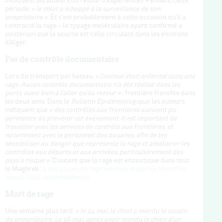
indiquent les auteurs du retour d'expériences. Pendant cette
période,
« le chiot a échappé à la surveillance de son
propriétaire »
. Et c'est probablement à cette occasion qu'il a
contracté la rage – le typage moléculaire ayant confirmé
a
posteriori
que la souche est celle circulant dans les environs
d'Alger.
Pas de contrôle documentaire
Lors du transport par bateau,
« l'animal était enfermé dans une
cage. Aucun contrôle documentaire n'a été réalisé dans les
ports, aussi bien à l'aller qu'au retour »
; frontière franchie dans
les deux sens. Dans le
Bulletin Epidémiologique
, les auteurs
indiquent que
« des contrôles aux frontières auraient pu
permettre de prévenir cet événement. Il est important de
travailler avec les services de contrôle aux frontières, et
notamment avec le personnel des douanes, afin de les
sensibiliser au danger que représente la rage et améliorer les
contrôles aux départs et aux arrivées, particulièrement des
pays à risque »
. D'autant que la rage est enzootique dans tout
le Maghreb :
9 des 11 cas de rage animale importés identifiés
depuis 2001 en proviennent
.
Mort de rage
Une semaine plus tard,
« le 14 mai, le chiot a mordu le cousin
du propriétaire. Le 16 mai, après avoir mordu le chien d'un