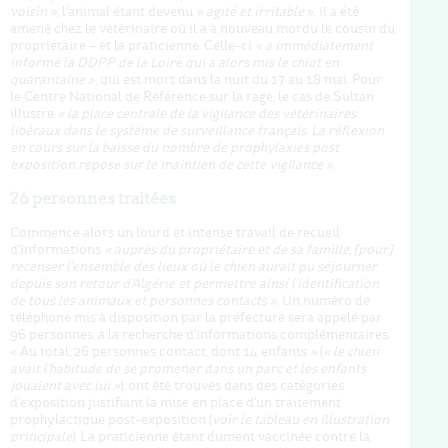
voisin »
, l'animal étant devenu
« agité et irritable
», il a été
amené chez le vétérinaire où il a à nouveau mordu le cousin du
propriétaire – et la praticienne. Celle-ci
« a immédiatement
informé la DDPP de la Loire qui a alors mis le chiot en
quarantaine »
, qui est mort dans la nuit du 17 au 18 mai. Pour
le Centre National de Référence sur la rage, le cas de Sultan
illustre
« la place centrale de la vigilance des vétérinaires
libéraux dans le système de surveillance français. La réflexion
en cours sur la baisse du nombre de prophylaxies post
exposition repose sur le maintien de cette vigilance »
.
26 personnes traitées
Commence alors un lourd et intense travail de recueil
d'informations
« auprès du propriétaire et de sa famille, [pour]
recenser l'ensemble des lieux où le chien aurait pu séjourner
depuis son retour d'Algérie et permettre ainsi l'identification
de tous les animaux et personnes contacts »
. Un numéro de
téléphone mis à disposition par la préfecture sera appelé par
96 personnes, à la recherche d'informations complémentaires.
« Au total, 26 personnes contact, dont 14 enfants
»
(
« le chien
avait l'habitude de se promener dans un parc et les enfants
jouaient avec lui »
), ont été trouvés dans des catégories
d'exposition justifiant la mise en place d'un traitement
prophylactique post-exposition (
voir le tableau en illustration
principale
). La praticienne étant dument vaccinée contre la