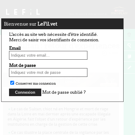
Bienvenue sur
LeFil.vet
18 mars 2016
L'accès au site web nécessite d'être identifié.
Merci de saisir vos identifiants de connexion.
Sultan : retour d'expériences
Email
par Vincent Dedet
4 min
Mot de passe
Conserver ma connexion
Mot de passe oublié ?
Les points forts
Le cas de Sultan, chiot né en Hongrie et mort de rage
dans la Loire en mai dernier après une escapade illégale
en Algérie, fait l'objet d'un retour d'expérience par les
institutions en charge de la gestion de cette crise.
Ce cas illustre la place centrale de la vigilance par les