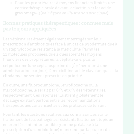
Pour les propriétaires à moyens financiers limités, une
corticothérapie orale devant l'oclacitinib et les acide
gras oméga-3 (
voir figure en illustration principale
).
Bonnes pratiques thérapeutiques : connues mais
pas toujours appliquées
Les vétérinaires étaient également interrogés sur leur
prescription d'antibiotiques face à un cas de pyodermite due à
un staphylocoque résistant à la méticilline. Parmi les
11 molécules proposées, quels ques soient les moyens
financiers des propriétaires, la céphalexine, puis la
e
cefpodoxime (une céphalosporine de 3
génération à une
administration par jour), l'amoxicilline-acide clavulanique et la
clindamycine seraient prescrits en priorité.
En outre, une fluoroquinolone, l'enrofloxacine ou la
marbofloxacine, le serait par 6 % et 3 % des vétérinaires,
respectivement. Ces réponses illustrent globalement le
décalage existant parfois entre les recommandations
thérapeutiques consensuelles et les pratiques de terrain.
Pourtant, les questions relatives aux connaissances sur le
traitement de tels pathogènes résistants (traitement topique
en première intention, antibiogramme préalable à la
prescription d'un antibiotique) montrent que la plupart des