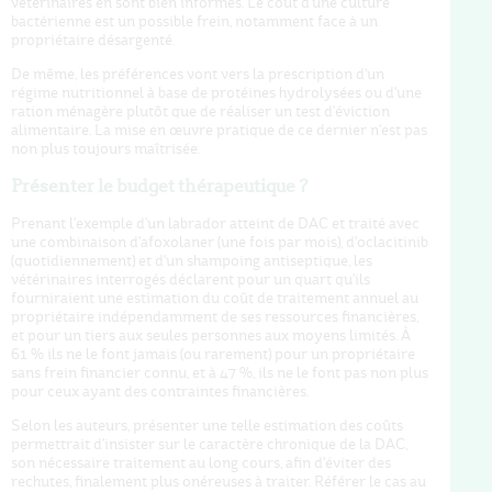
vétérinaires en sont bien informés. Le coût d'une culture
bactérienne est un possible frein, notamment face à un
propriétaire désargenté.
De même, les préférences vont vers la prescription d'un
régime nutritionnel à base de protéines hydrolysées ou d'une
ration ménagère plutôt que de réaliser un test d'éviction
alimentaire. La mise en œuvre pratique de ce dernier n'est pas
non plus toujours maîtrisée.
Présenter le budget thérapeutique ?
Prenant l'exemple d'un labrador atteint de DAC et traité avec
une combinaison d'afoxolaner (une fois par mois), d'oclacitinib
(quotidiennement) et d'un shampoing antiseptique, les
vétérinaires interrogés déclarent pour un quart qu'ils
fourniraient une estimation du coût de traitement annuel au
propriétaire indépendamment de ses ressources financières,
et pour un tiers aux seules personnes aux moyens limités. À
61 % ils ne le font jamais (ou rarement) pour un propriétaire
sans frein financier connu, et à 47 %, ils ne le font pas non plus
pour ceux ayant des contraintes financières.
Selon les auteurs, présenter une telle estimation des coûts
permettrait d'insister sur le caractère chronique de la DAC,
son nécessaire traitement au long cours, afin d'éviter des
rechutes, finalement plus onéreuses à traiter. Référer le cas au