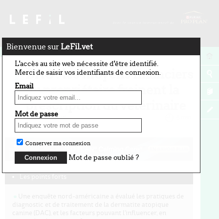
Bienvenue sur
LeFil.vet
3 juillet 2026
L'accès au site web nécessite d'être identifié.
DAC : les moyens financiers
Merci de saisir vos identifiants de connexion.
Email
du propriétaire freinent la
prescription du vétérinaire
Mot de passe
par Agnès Faessel
5 min
Conserver ma connexion
Mot de passe oublié ?
Les points forts
Une enquête nord-américaine a évalué les pratiques de
diagnostic et de traitement de la dermatite atopique
canine (DAC), et les facteurs pouvant l'influencer, en