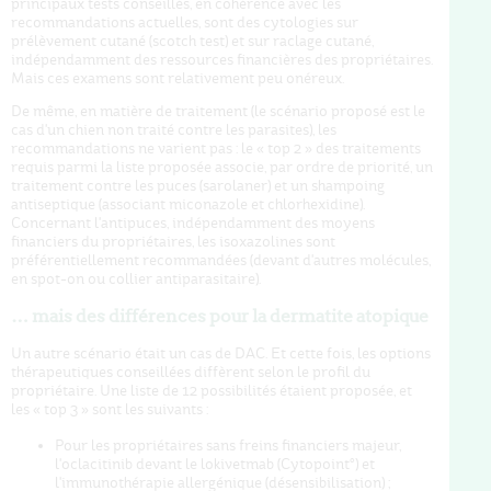
principaux tests conseillés, en cohérence avec les
recommandations actuelles, sont des cytologies sur
prélèvement cutané (scotch test) et sur raclage cutané,
indépendamment des ressources financières des propriétaires.
Mais ces examens sont relativement peu onéreux.
De même, en matière de traitement (le scénario proposé est le
cas d'un chien non traité contre les parasites), les
recommandations ne varient pas : le « top 2 » des traitements
requis parmi la liste proposée associe, par ordre de priorité, un
traitement contre les puces (sarolaner) et un shampoing
antiseptique (associant miconazole et chlorhexidine).
Concernant l'antipuces, indépendamment des moyens
financiers du propriétaires, les isoxazolines sont
préférentiellement recommandées (devant d'autres molécules,
en spot-on ou collier antiparasitaire).
… mais des différences pour la dermatite atopique
Un autre scénario était un cas de DAC. Et cette fois, les options
thérapeutiques conseillées diffèrent selon le profil du
propriétaire. Une liste de 12 possibilités étaient proposée, et
les « top 3 » sont les suivants :
Pour les propriétaires sans freins financiers majeur,
l'oclacitinib devant le lokivetmab (Cytopoint°) et
l'immunothérapie allergénique (désensibilisation) ;