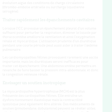
évolution aigüe des conditions de charge circulatoire
(thrombo-embolie artérielle ou surcharge liquidienne
iatrogène).
Traiter rapidement les épanchements cavitaires
Lorsque l'ICC provoque un épanchement pleural d'un volume
suffisant pour perturber la respiration, éliminer le liquide par
thoracocentèse améliore la ventilation et ainsi l'oxygénation
rénale et myocardique. L'utilisation prudente d'un diurétique
pendant une courte période peut aussi aider à traiter l'œdème
pulmonaire.
Les cardiomyopathies félines provoquent rarement une ascite
importante, mais les diurétiques seront inefficaces pour
traiter cet épanchement. Une abdominocentèse permettra en
revanche de faire baisser la pression intra-abdominale, et donc
la congestion veineuse rénale.
Envisager un soutien inotropique
La myocardiopathie hypertrophique (MCH) est la plus
fréquente des cardiopathies félines. Elle entraîne un
dysfonctionnement diastolique mais la contractilité
systolique peut également être altérée. Des médicaments de
soutien (pimobendane, dobutamine) peuvent se révéler utiles,