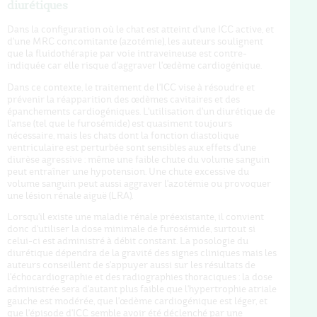
diurétiques
Dans la configuration où le chat est atteint d'une ICC active, et
d'une MRC concomitante (azotémie), les auteurs soulignent
que la fluidothérapie par voie intraveineuse est contre-
indiquée car elle risque d'aggraver l'œdème cardiogénique.
Dans ce contexte, le traitement de l'ICC vise à résoudre et
prévenir la réapparition des œdèmes cavitaires et des
épanchements cardiogéniques. L'utilisation d'un diurétique de
l'anse (tel que le furosémide) est quasiment toujours
nécessaire, mais les chats dont la fonction diastolique
ventriculaire est perturbée sont sensibles aux effets d'une
diurèse agressive : même une faible chute du volume sanguin
peut entraîner une hypotension. Une chute excessive du
volume sanguin peut aussi aggraver l'azotémie ou provoquer
une lésion rénale aiguë (LRA).
Lorsqu'il existe une maladie rénale préexistante, il convient
donc d'utiliser la dose minimale de furosémide, surtout si
celui-ci est administré à débit constant. La posologie du
diurétique dépendra de la gravité des signes cliniques mais les
auteurs conseillent de s'appuyer aussi sur les résultats de
l'échocardiographie et des radiographies thoraciques : la dose
administrée sera d'autant plus faible que l'hypertrophie atriale
gauche est modérée, que l'œdème cardiogénique est léger, et
que l'épisode d'ICC semble avoir été déclenché par une