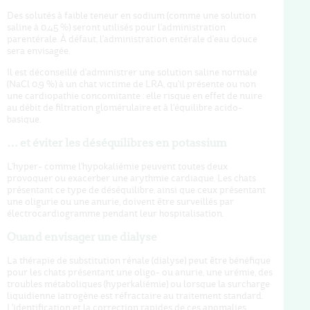
Des solutés à faible teneur en sodium (comme une solution
saline à 0,45 %) seront utilisés pour l'administration
parentérale. À défaut, l'administration entérale d'eau douce
sera envisagée.
Il est déconseillé d'administrer une solution saline normale
(NaCl 0,9 %) à un chat victime de LRA, qu'il présente ou non
une cardiopathie concomitante : elle risque en effet de nuire
au débit de filtration glomérulaire et à l'équilibre acido-
basique.
… et éviter les déséquilibres en potassium
L'hyper- comme l'hypokaliémie peuvent toutes deux
provoquer ou exacerber une arythmie cardiaque. Les chats
présentant ce type de déséquilibre, ainsi que ceux présentant
une oligurie ou une anurie, doivent être surveillés par
électrocardiogramme pendant leur hospitalisation.
Quand envisager une dialyse
La thérapie de substitution rénale (dialyse) peut être bénéfique
pour les chats présentant une oligo- ou anurie, une urémie, des
troubles métaboliques (hyperkaliémie) ou lorsque la surcharge
liquidienne iatrogène est réfractaire au traitement standard.
L'identification et la correction rapides de ces anomalies