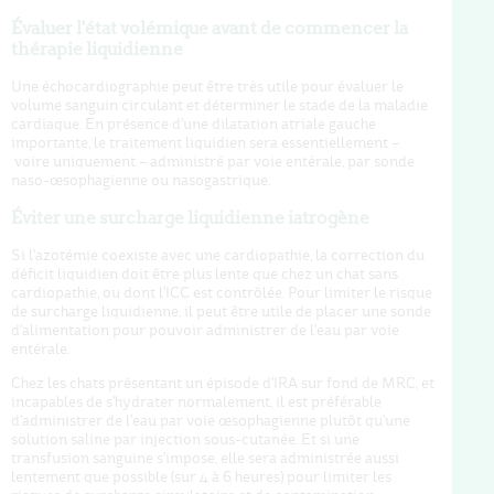
Évaluer l'état volémique avant de commencer la
thérapie liquidienne
Une échocardiographie peut être très utile pour évaluer le
volume sanguin circulant et déterminer le stade de la maladie
cardiaque. En présence d'une dilatation atriale gauche
importante, le traitement liquidien sera essentiellement –
voire uniquement – administré par voie entérale, par sonde
naso-œsophagienne ou nasogastrique.
Éviter une surcharge liquidienne iatrogène
Si l'azotémie coexiste avec une cardiopathie, la correction du
déficit liquidien doit être plus lente que chez un chat sans
cardiopathie, ou dont l'ICC est contrôlée. Pour limiter le risque
de surcharge liquidienne, il peut être utile de placer une sonde
d'alimentation pour pouvoir administrer de l'eau par voie
entérale.
Chez les chats présentant un épisode d'IRA sur fond de MRC, et
incapables de s'hydrater normalement, il est préférable
d'administrer de l'eau par voie œsophagienne plutôt qu'une
solution saline par injection sous-cutanée. Et si une
transfusion sanguine s'impose, elle sera administrée aussi
lentement que possible (sur 4 à 6 heures) pour limiter les