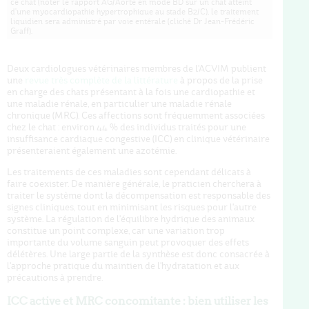
ce chat (noter le rapport AG/Aorte en mode BD sur un chat atteint
d'une myocardiopathie hypertrophique au stade B2/C), le traitement
liquidien sera administré par voie entérale (cliché Dr Jean-Frédéric
Graff).
Deux cardiologues vétérinaires membres de l'ACVIM publient
une
revue très complète de la littérature
à propos de la prise
en charge des chats présentant à la fois une cardiopathie et
une maladie rénale, en particulier une maladie rénale
chronique (MRC). Ces affections sont fréquemment associées
chez le chat : environ 44 % des individus traités pour une
insuffisance cardiaque congestive (ICC) en clinique vétérinaire
présenteraient également une azotémie.
Les traitements de ces maladies sont cependant délicats à
faire coexister. De manière générale, le praticien cherchera à
traiter le système dont la décompensation est responsable des
signes cliniques, tout en minimisant les risques pour l'autre
système. La régulation de l'équilibre hydrique des animaux
constitue un point complexe, car une variation trop
importante du volume sanguin peut provoquer des effets
délétères. Une large partie de la synthèse est donc consacrée à
l'approche pratique du maintien de l'hydratation et aux
précautions à prendre.
ICC active et MRC concomitante : bien utiliser les