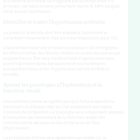
si la dose ne provoque ou n'aggrave pas la tachycardie. En
principe, ces médicaments perturbent moins le débit sanguin
rénal que les diurétiques.
Identifier et traiter l'hypotension artérielle
La pression artérielle doit être évaluée à l'admission et
surveillée fréquemment chez les chats hospitalisés pour ICC.
L'hypotension (soit une pression systolique < 90 mmHg) peut
en effet entraîner des lésions rénales et cardiovasculaires par
hypoperfusion. Elle sera traitée à l'aide d'agents inotropes
positifs (pimobendane, dobutamine) et les traitements
susceptibles d'exacerber l'hypotension seront arrêtés si
possible.
Ajuster les posologies à l'hydratation et la
fonction rénale
Une azotémie isolée ne signifie pas qu'il faille suspendre le
traitement diurétique chez un chat présentant des signes
cliniques de congestion. La posologie sera simplement adaptée
à l'évolution des marqueurs de la fonction rénale, des
concentrations sériques en électrolytes et de l'état
d'hydratation.
La production d'urine sera également surveillée car le