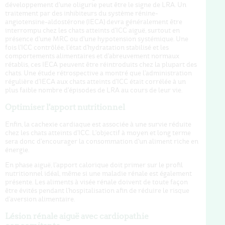
développement d'une oligurie peut être le signe de LRA. Un
traitement par des inhibiteurs du système rénine-
angiotensine-aldostérone (IECA) devra généralement être
interrompu chez les chats atteints d'ICC aiguë, surtout en
présence d'une MRC ou d'une hypotension systémique. Une
fois l'ICC contrôlée, l'état d'hydratation stabilisé et les
comportements alimentaires et d'abreuvement normaux
rétablis, ces IECA peuvent être réintroduits chez la plupart des
chats. Une étude rétrospective a montré que l'administration
régulière d'IECA aux chats atteints d'ICC était corrélée à un
plus faible nombre d'épisodes de LRA au cours de leur vie.
Optimiser l'apport nutritionnel
Enfin, la cachexie cardiaque est associée à une survie réduite
chez les chats atteints d'ICC. L'objectif à moyen et long terme
sera donc d'encourager la consommation d'un aliment riche en
énergie.
En phase aiguë, l'apport calorique doit primer sur le profil
nutritionnel idéal, même si une maladie rénale est également
présente. Les aliments à visée rénale doivent de toute façon
être évités pendant l'hospitalisation afin de réduire le risque
d'aversion alimentaire.
Lésion rénale aiguë avec cardiopathie