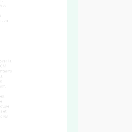
n,
isés
d
on en
e
orer la
'ACM
enteurs
la
en
tion
es.
re
groupe
s et
soins