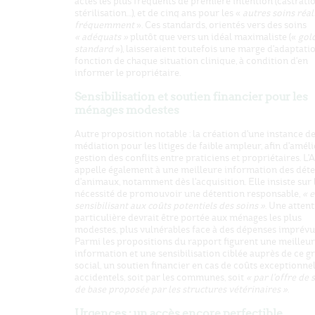
actes les plus fréquents de première intention (castratio
stérilisation…), et de cinq ans pour les «
autres soins réal
fréquemment
». Ces standards, orientés vers des soins
« adéquats »
plutôt que vers un idéal maximaliste («
gol
standard
»), laisseraient toutefois une marge d'adaptati
fonction de chaque situation clinique, à condition d'en
informer le propriétaire.
Sensibilisation et soutien financier pour les
ménages modestes
Autre proposition notable : la création d'une instance d
médiation pour les litiges de faible ampleur, afin d'améli
gestion des conflits entre praticiens et propriétaires. L
appelle également à une meilleure information des dét
d'animaux, notamment dès l'acquisition. Elle insiste sur 
nécessité de promouvoir une détention responsable,
« 
sensibilisant aux coûts potentiels des soins »
. Une atten
particulière devrait être portée aux ménages les plus
modestes, plus vulnérables face à des dépenses imprévu
Parmi les propositions du rapport figurent une meilleu
information et une sensibilisation ciblée auprès de ce 
social, un soutien financier en cas de coûts exceptionnel
accidentels, soit par les communes, soit
« par l'offre de 
de base proposée par les structures vétérinaires »
.
Urgences : un accès encore perfectible