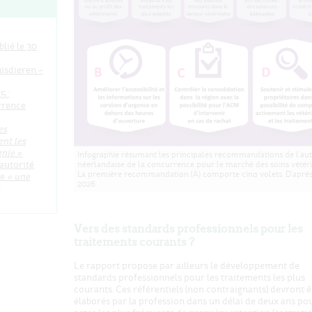
lié le 30
isdieren –
5 :
urrence
es
nt les
nie »
.
Infographie résumant les principales recommandations de l'aut
'autorité
néerlandaise de la concurrence pour le marché des soins vétéri
La première recommandation (A) comporte cinq volets. D'aprè
ce
« une
2026.
Vers des standards professionnels pour les
traitements courants ?
Le rapport propose par ailleurs le développement de
standards professionnels pour les traitements les plus
courants. Ces référentiels (non contraignants) devront ê
élaborés par la profession dans un délai de deux ans pou