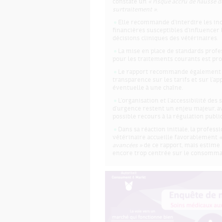
constaté un
« risque accru de hausse de
surtraitement »
.
Elle recommande d'interdire les inc
financières susceptibles d'influencer 
décisions cliniques des vétérinaires.
La mise en place de standards prof
pour les traitements courants est pr
Le rapport recommande également 
transparence sur les tarifs et sur l'a
éventuelle à une chaîne.
L'organisation et l'accessibilité des 
d'urgence restent un enjeu majeur, a
possible recours à la régulation publi
Dans sa réaction initiale, la profess
vétérinaire accueille favorablement
«
avancées »
de ce rapport, mais estime 
encore trop centrée sur le consomma