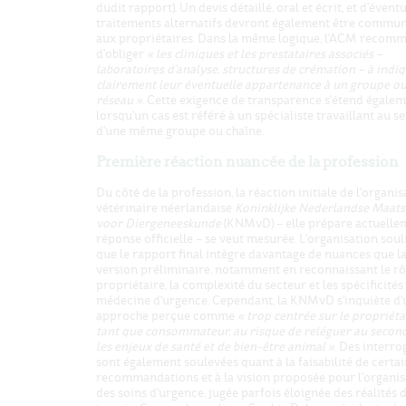
dudit rapport). Un devis détaillé, oral et écrit, et d'évent
traitements alternatifs devront également être commu
aux propriétaires. Dans la même logique, l'ACM recom
d'obliger
« les cliniques et les prestataires associés –
laboratoires d'analyse, structures de crémation – à indi
clairement leur éventuelle appartenance à un groupe ou
réseau ».
Cette exigence de transparence s'étend égale
lorsqu'un cas est référé à un spécialiste travaillant au se
d'une même groupe ou chaîne.
Première réaction nuancée de la profession
Du côté de la profession, la réaction initiale de l'organis
vétérinaire néerlandaise
Koninklijke Nederlandse Maats
voor Diergeneeskunde
(KNMvD) – elle prépare actuelle
réponse officielle – se veut mesurée. L'organisation soul
que le rapport final intègre davantage de nuances que l
version préliminaire, notamment en reconnaissant le rô
propriétaire, la complexité du secteur et les spécificités 
médecine d'urgence. Cependant, la KNMvD s'inquiète d'
approche perçue comme
« trop centrée sur le propriéta
tant que consommateur, au risque de reléguer au secon
les enjeux de santé et de bien-être animal »
. Des interro
sont également soulevées quant à la faisabilité de certa
recommandations et à la vision proposée pour l'organis
des soins d'urgence, jugée parfois éloignée des réalités 