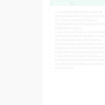
En savoir
-
Le rapport définitif de l'autorité
néerlandaise de la concurrence, pub
avril, est en libre accès (124 p.) :
“Marktonderzoek Medische zorg hu
definitieve rapport.”
-
Voir aussi
LeFil
du 23 octobre 202
“L'autorité britannique de la conc
recommande
« des changements
fondamentaux dans la façon dont l
structures vétérinaires accompagne
propriétaires d'animaux de compag
-
Voir aussi
LeFil
du 3 juin 2024 : “L
britannique de la concurrence lan
enquête approfondie sur le marché
vétérinaire »
”.