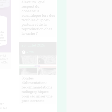
éleveurs : quel
respect du
consensus
scientifique lors des
troubles du post-
partum et de la
reproduction chez
la vache ?
28 juillet 2026
4 min
orité
naires.
s ACM,
Sondes
d'alimentation :
recommandations
radiographiques
pour sécuriser une
pose correcte
tre
r les