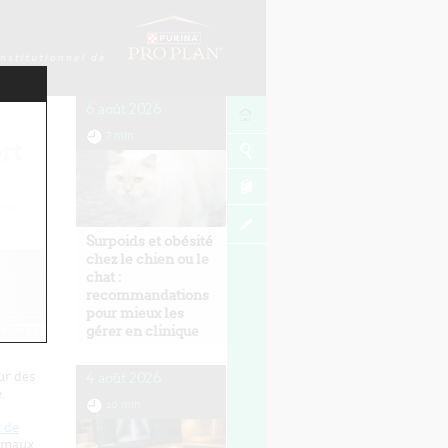
6 août 2026
7 min
rt
min
Surpoids et obésité
chez le chien ou le
chat :
recommandations
pour mieux les
gérer en clinique
ur des
4 août 2026
.
10 min
t de
nimaux