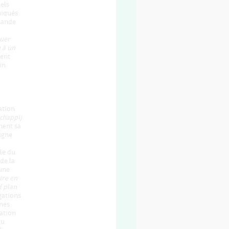
uels
niqués
mande
quer
 à un
ment
in
ation
chappij
ment sa
igne
a
le du
de la
une
ire en
d plan
gations
ines
ation
du