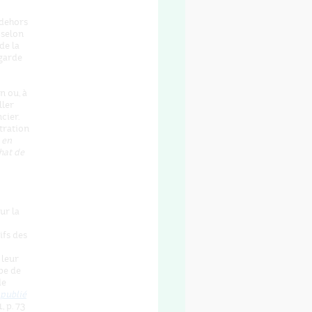
 dehors
 selon
de la
garde
n ou, à
ller
cier.
tration
 en
hat de
ur la
ifs des
 leur
upe de
de
 publié
, p. 73