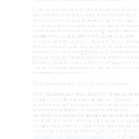
La question de la continuité des soins, en particulier en
des horaires d'ouverture, constitue un autre axe majeur,
le rapport. L'ACM préconise de renforcer l'organisation 
permanence des soins, notamment via des systèmes de 
coordonnés et la mise en place de registres permettant
d'améliorer la lisibilité de l'offre. Deux scénarios sont
envisagés : une structuration volontaire par la professio
défaut, une intervention des pouvoirs publics pouvant a
jusqu'à des mesures de régulation, voire de soutien finan
Par ailleurs, l'autorité recommande de limiter la concen
du secteur dans les zones où l'offre est déjà restreinte,
«
étendant son pouvoir de contrôle aux opérations de rac
[structures de]
petite taille »
.
Transparence des tarifs et des structures
Parmi les autres recommandations, l'ACM met l'accent s
transparence. Elle propose d'imposer aux structures
vétérinaires de publier, dans un délai de deux ans, les tar
actes les plus courants — comme les consultations,
vaccinations et opérations de convenance – à la fois sur
site internet et en salle d'attente. Elle encourage le gro
travail ‘transparence' de l'organisation professionnelle 
« s'inspirer, à ce sujet, de la liste figurant
dans le rapport
par l'autorité britannique de la concurrence
»
(tableau 3.1