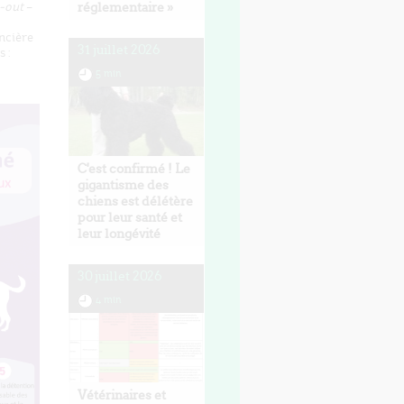
-out
–
réglementaire »
ncière
31 juillet 2026
 :
5 min
C'est confirmé ! Le
gigantisme des
chiens est délétère
pour leur santé et
leur longévité
30 juillet 2026
4 min
Vétérinaires et