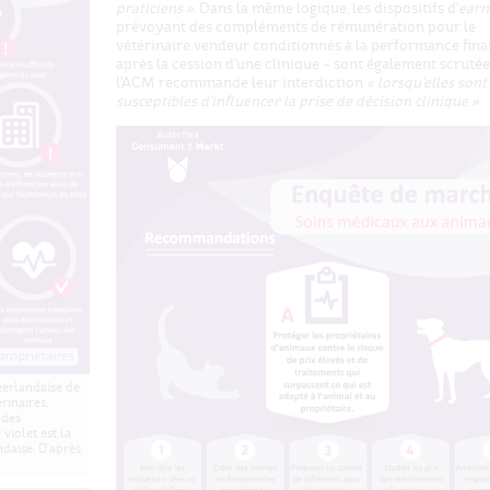
praticiens »
. Dans la même logique, les dispositifs d'
earn
prévoyant des compléments de rémunération pour le
vétérinaire vendeur conditionnés à la performance fina
après la cession d'une clinique – sont également scrutées
l'ACM recommande leur interdiction
« lorsqu'elles sont
susceptibles d'influencer la prise de décision clinique »
.
éerlandaise de
rinaires,
 des
 violet est la
ndaise. D'après