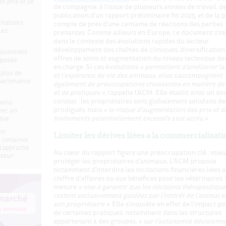
s prix et de
de compagnie, à l'issue de plusieurs années de travail, de
publication d'un rapport préliminaire fin 2025, et de la p
itations
compte de près d'une centaine de réactions des parties
les
prenantes. Comme ailleurs en Europe, ce document s'ins
dans le contexte des évolutions rapides du secteur :
développement des chaînes de cliniques, diversification
essionnels
offres de soins et augmentation du niveau technique des
oposée.
en charge. Si ces évolutions
« permettent d'améliorer la
plus de
et l'espérance de vie des animaux, elles s'accompagnent
ppartenance
également de préoccupations croissantes en matière de
et de pratiques »
, rappelle l'ACM. Elle établit ainsi un do
constat : les propriétaires sont globalement satisfaits de
soins
prodigués, mais
« le risque d'augmentation des prix et d
vec un
traitements potentiellement excessifs s'est accru »
.
que.
ion
Limiter les dérives liées à la commercialisat
 certaines
l'approche
Au cœur du rapport figure une préoccupation clé : mie
teur.
protéger les propriétaires d'animaux. L'ACM propose
notamment d'interdire les incitations financières liées 
chiffre d'affaires ou aux bénéfices pour les vétérinaires.
mesure
« vise à garantir que les décisions thérapeutique
restent exclusivement guidées par l'intérêt de l'animal e
son propriétaire »
. Elle s'inquiète en effet de l'impact po
de certaines pratiques, notamment dans les structures
appartenant à des groupes,
« sur l'autonomie décisionne