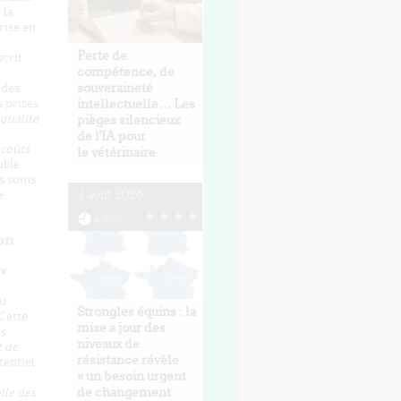
 la
rise en
Perte de
crit
compétence, de
souveraineté
 des
intellectuelle… Les
 prises
 qualité
pièges silencieux
de l'IA pour
 coûts
le vétérinaire
uble
s soins
3 août 2026
e
4 min
ion
ux
au
Strongles équins : la
 Cette
mise à jour des
s
niveaux de
t de
résistance révèle
tentiel
« un besoin urgent
de changement
lle des