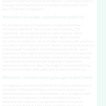
productive était un facteur de protection. La bronchoscopie et
le lavage bronchoalvéolaire ont été particulièrement utiles
pour confirmer le diagnostic.
Bronchite chronique : aucun facteur prédictif
Au deuxième rang en fréquence se trouve la bronchite
chronique, identifiée chez un quart des chiens (24,3 %).
Cependant, aucun signalement ou signe clinique n'était
statistiquement prédictif de ce trouble. Dans l'analyse
univariée, un diagnostic de bronchite chronique a été associé à
un poids corporel plus élevé et à l'absence de perte de poids ou
d'hémoptysie. Cependant, dans l'analyse multivariée, aucun
prédicteur n'était significatif pour la bronchite chronique. Elle
se produisait souvent en parallèle d'autres troubles des voies
respiratoires, et nécessitait des diagnostics d'exclusion,
mettant en évidence la valeur du lavage bronchoalvéolaire et
de la bronchoscopie, effectuées dans presque tous les cas.
Néoplasie : chez les chiens plus âgés et plus lourds
Un diagnostic de néoplasie (18,8 % des chiens) a été établi si la
cytologie ou l'histopathologie confirmaient un processus
néoplasique (primaire ou métastatique), ou si l'imagerie seule
montrait un ou plusieurs nodules intrathoraciques. La
néoplasie était associée à un âge plus avancé, à un poids
corporel plus élevé et à des signes systémiques tels que