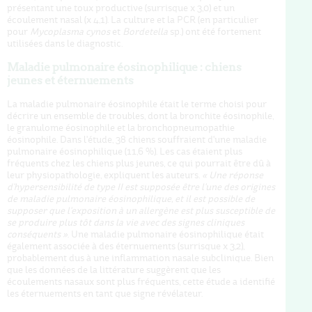
présentant une toux productive (surrisque x 3,0) et un
écoulement nasal (x 4,1). La culture et la PCR (en particulier
pour
Mycoplasma cynos
et
Bordetella
sp.) ont été fortement
utilisées dans le diagnostic.
Maladie pulmonaire éosinophilique : chiens
jeunes et éternuements
La maladie pulmonaire éosinophile était le terme choisi pour
décrire un ensemble de troubles, dont la bronchite éosinophile,
le granulome éosinophile et la bronchopneumopathie
éosinophile. Dans l'étude, 38 chiens souffraient d'une maladie
pulmonaire éosinophilique (11,6 %). Les cas étaient plus
fréquents chez les chiens plus jeunes, ce qui pourrait être dû à
leur physiopathologie, expliquent les auteurs.
« Une réponse
d'hypersensibilité de type II est supposée être l'une des origines
de maladie pulmonaire éosinophilique, et il est possible de
supposer que l'exposition à un allergène est plus susceptible de
se produire plus tôt dans la vie avec des signes cliniques
conséquents »
. Une maladie pulmonaire éosinophilique était
également associée à des éternuements (surrisque x 3,2),
probablement dus à une inflammation nasale subclinique. Bien
que les données de la littérature suggèrent que les
écoulements nasaux sont plus fréquents, cette étude a identifié
les éternuements en tant que signe révélateur.