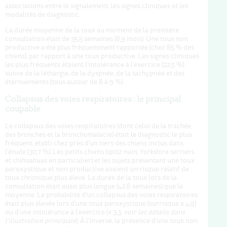
associations entre le signalement, les signes cliniques et les
modalités de diagnostic.
La durée moyenne de la toux au moment de la première
consultation était de 35,5 semaines (8,9 mois). Une toux non
productive a été plus fréquemment rapportée (chez 85 % des
chiens), par rapport à une toux productive. Les signes cliniques
les plus fréquents étaient l'intolérance à l'exercice (22,5 %),
suivie de la léthargie, de la dyspnée, de la tachypnée et des
éternuements (tous autour de 8 à 9 %).
Collapsus des voies respiratoires : le principal
coupable
Le collapsus des voies respiratoires (dont celui de la trachée,
des bronches et la bronchomalacie) était le diagnostic le plus
fréquent, établi chez près d'un tiers des chiens inclus dans
l'étude (30,7 %). Les petits chiens (spitz nain, Yorkshire terriers
et chihuahuas en particulier) et les sujets présentant une toux
paroxystique et non productive avaient un risque relatif de
toux chronique plus élevé. La durée de la toux lors de la
consultation était aussi plus longue (42,8 semaines) que la
moyenne. La probabilité d'un collapsus des voies respiratoires
était plus élevée lors d'une toux paroxystique (surrisque x 4,9)
ou d'une intolérance à l'exercice (x 3,3,
voir les détails dans
l'illustration principale
). À l'inverse, la présence d'une toux non