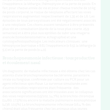
l'inappétence, la léthargie, l'hémoptysie et la perte de poids. En
fait, pour chaque année de vie et pour chaque tranche de 10 kg
de poids corporel, le risque de néoplasie affectant les voies
respiratoires augmentait respectivement de 1,35 et de 1,6. Les
épisodes de toux paroxystiques ont été négativement associés
à une néoplasie. Ces chiens avaient tendance à être présentés
plus tôt en consultation (durée de la toux plus courte, 25,9
semaines) et à être plus susceptibles de subir une imagerie
avancée (tomodensitométrie, échographie) et une
cytologie/histopathologie. Les indicateurs cliniques : une
hémoptysie (surrisque x 8,6), l'inappétence (x 6,5), la léthargie (x
5,1) et la perte de poids (x 4,0).
Bronchopneumonie infectieuse : toux productive
et écoulement nasal
Un diagnostic de maladie infectieuse a été obtenu chez les cas
atteints d'une bronchopneumonie bactérienne, parasitaire,
virale ou fongique, confirmée par culture ou PCR pour un
agent infectieux spécifique. La survenue simultanée avec
d'autres troubles respiratoires était fréquente : des
associations significatives ont été trouvées avec le collapsus
des voies respiratoires (15/102, 14,7%), la bronchite chronique
(14/80, 17,5%) ou encore la maladie pulmonaire éosinophilique
(4/38, 10,5%). La bronchopneumonie infectieuse (16,4 % des
chiens) était plus fréquente chez les animaux plus jeunes