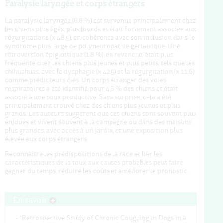
Paralysie laryngée et corps étrangers
La paralysie laryngée (8,8 %) est survenue principalement chez
les chiens plus âgés, plus lourds et était fortement associée aux
régurgitations (x 48.5), en cohérence avec son inclusion dans le
syndrome plus large de polyneuropathie gériatrique. Une
rétroversion épiglottique (1,8 %), en revanche, était plus
fréquente chez les chiens plus jeunes et plus petits, tels que les
chihuahuas, avec la dysphagie (x 42,5) et la régurgitation (x 11,6)
comme prédicteurs clés. Un corps étranger des voies
respiratoires a été identifié pour 4,6 % des chiens et était
associé à une toux productive. Sans surprise, cela a été
principalement trouvé chez des chiens plus jeunes et plus
grands. Les auteurs suggèrent que ces chiens sont souvent plus
enjoués et vivent souvent à la campagne ou dans des maisons
plus grandes, avec accès à un jardin, et une exposition plus
élevée aux corps étrangers.
Reconnaître les prédispositions de la race et lier les
caractéristiques de la toux aux causes probables peut faire
gagner du temps, réduire les coûts et améliorer le pronostic.
En savoir
-
“Retrospective Study of Chronic Coughing in Dogs in a