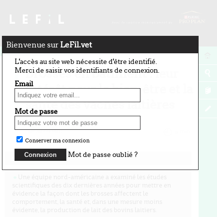
Bienvenue sur
LeFil.vet
28 mai 2026
L'accès au site web nécessite d'être identifié.
Merci de saisir vos identifiants de connexion.
Brosses en bâtiment : leur
Email
intérêt pour le bien-être et la
santé des vaches laitières
Mot de passe
confirmé
par Jeanne Platz
4 min
Conserver ma connexion
Mot de passe oublié ?
Les points forts
Une équipe nord-américaine a examiné les études
scientifiques des dix dernières années pour mettre en
évidence la façon dont les brosses affectent le
comportement, la santé et, dans une mesure moins
évidente, la production de lait des bovins laitiers.