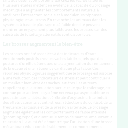
tant que besoin comportemental chez les vaches laitières.
Plusieurs études mettent en évidence la capacité du brossage
mécanique à augmenter les comportements naturels, à
améliorer l'interaction sociale et à moduler les réponses
physiologiques au stress. En revanche, les animaux dans les
systèmes à base de pâturage ou à faible densité peuvent
montrer un engagement plus faible avec les brosses, car des
substrats de toilettage alternatifs sont disponibles.
Les brosses augmentent le bien-être
Les brosses ont été associées à des indicateurs d'états
émotionnels positifs chez les vaches laitières, tels que des
postures d'oreille détendues, une augmentation du remuement
de la queue et une fréquence cardiaque plus faible. Ces
réponses physiologiques suggèrent que le brossage est associé
à une réduction des indicateurs de stress et peut contribuer à
un meilleur bien-être des vaches laitières. Les auteurs
rappellent que la stimulation tactile, telle que le toilettage, est
connue pour activer le système nerveux parasympathique et
peut stimuler la libération cérébrale d'ocytocine. Elle induit
des effets calmants et anti-stress : réductions du cortisol, de la
fréquence cardiaque et de la pression artérielle. Le brossage
augmente également les comportements de faible intensité
(grooming, repos) et diminue le temps de marche, améliorant la
relaxation. Il a aussi été démontré que l'utilisation d'une brosse
mécanique réduit considérablement les comportements